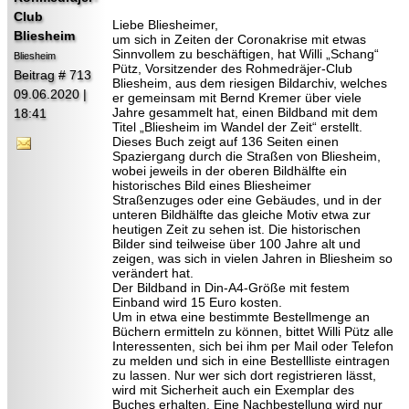
Club
Liebe Bliesheimer,
Bliesheim
um sich in Zeiten der Coronakrise mit etwas
Sinnvollem zu beschäftigen, hat Willi „Schang“
Bliesheim
Pütz, Vorsitzender des Rohmedräjer-Club
Beitrag # 713
Bliesheim, aus dem riesigen Bildarchiv, welches
09.06.2020 |
er gemeinsam mit Bernd Kremer über viele
Jahre gesammelt hat, einen Bildband mit dem
18:41
Titel „Bliesheim im Wandel der Zeit“ erstellt.
Dieses Buch zeigt auf 136 Seiten einen
Spaziergang durch die Straßen von Bliesheim,
wobei jeweils in der oberen Bildhälfte ein
historisches Bild eines Bliesheimer
Straßenzuges oder eine Gebäudes, und in der
unteren Bildhälfte das gleiche Motiv etwa zur
heutigen Zeit zu sehen ist. Die historischen
Bilder sind teilweise über 100 Jahre alt und
zeigen, was sich in vielen Jahren in Bliesheim so
verändert hat.
Der Bildband in Din-A4-Größe mit festem
Einband wird 15 Euro kosten.
Um in etwa eine bestimmte Bestellmenge an
Büchern ermitteln zu können, bittet Willi Pütz alle
Interessenten, sich bei ihm per Mail oder Telefon
zu melden und sich in eine Bestellliste eintragen
zu lassen. Nur wer sich dort registrieren lässt,
wird mit Sicherheit auch ein Exemplar des
Buches erhalten. Eine Nachbestellung wird nur