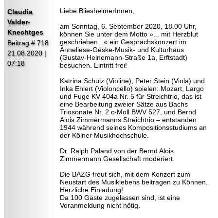
Liebe BliesheimerInnen,
Claudia
Valder-
am Sonntag, 6. September 2020, 18.00 Uhr,
Knechtges
können Sie unter dem Motto »... mit Herzblut
geschrieben...« ein Gesprächskonzert im
Beitrag # 718
Anneliese-Geske-Musik- und Kulturhaus
21.08.2020 |
(Gustav-Heinemann-Straße 1a, Erftstadt)
07:18
besuchen. Eintritt frei!
Katrina Schulz (Violine), Peter Stein (Viola) und
Inka Ehlert (Violoncello) spielen: Mozart, Largo
und Fuge KV 404a Nr. 5 für Streichtrio, das ist
eine Bearbeitung zweier Sätze aus Bachs
Triosonate Nr. 2 c-Moll BWV 527, und Bernd
Alois Zimmermanns Streichtrio – entstanden
1944 während seines Kompositionsstudiums an
der Kölner Musikhochschule.
Dr. Ralph Paland von der Bernd Alois
Zimmermann Gesellschaft moderiert.
Die BAZG freut sich, mit dem Konzert zum
Neustart des Musiklebens beitragen zu Können.
Herzliche Einladung!
Da 100 Gäste zugelassen sind, ist eine
Voranmeldung nicht nötig.