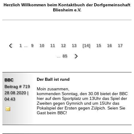
Herzlich Willkommen beim Kontaktbuch der Dorfgemeinschaft
Bliesheim e.V.
1
...
9
10
11
12
13
[14]
15
16
17
...
85
Der Ball ist rund
BBC
Beitrag # 719
Moin zusammen,
28.08.2020 |
kommenden Sonntag, den 30.08 bietet der BBC
hier auf dem Sportplatz um 13Uhr das Spiel der
04:43
Zweiten gegen Gymnich und um 15Uhr das
Pokalspiel der Ersten gegen Zülpich. Seien Sie
Gast beim BBC!