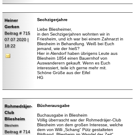
Sechzigerjahre
Heiner
Gerken
Liebe Bliesheimer,
Beitrag # 715
in den Sechzigerjahren wohnten wir in
Friesheim, und ich war bei einem Zahnarzt in
07.07.2020 |
Bliesheim in Behandlung. Weiß bei Euch
18:22
jemand, wie der hieß?
Hier in Alendorf haben übrigens Leute aus
Bliesheim 1854 einen Bauernhof von
Auswanderern gekauft. Wenn es Euch
interessiert, teile ich gerne mehr mit.
Schöne Grüße aus der Eifel
HG
Bücherausgabe
Rohmedräjer-
Club
Buchausgabe in Bliesheim
Bliesheim
Völlig überrascht war der Rohmedräjer-Club
Bliesheim von dem großen Interesse, welche
Bliesheim
dem von Willi „Schang“ Pütz gestalteten
Beitrag # 714
Bildband „Bliesheim im Wandel der Zeit“